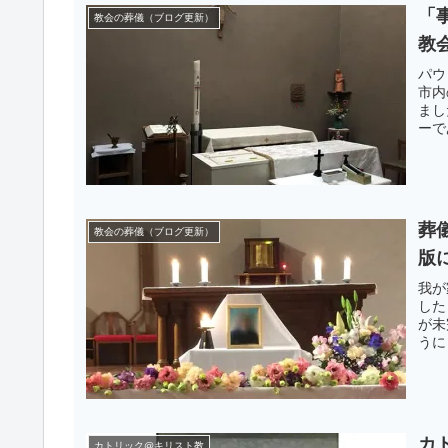
「
教会の葬儀（ブログ更新）
教
パウ
市内
まし
ーで
葬
教会の葬儀（ブログ更新）
版
我が
した
が未
うに
カ
カトリック@キリスト教