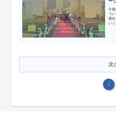
ー
今後
つい
適化
いく
次
1