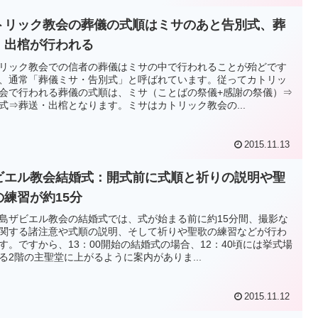
トリック教会の葬儀の式順はミサのあと告別式、葬
・出棺が行われる
リック教会での信者の葬儀はミサの中で行われることが殆どです
、通常「葬儀ミサ・告別式」と呼ばれています。従ってカトリッ
会で行われる葬儀の式順は、ミサ（ことばの祭儀+感謝の祭儀）⇒
式⇒葬送・出棺となります。ミサはカトリック教会の...
2015.11.13
ビエル教会結婚式：開式前に式順と祈りの説明や聖
の練習が約15分
島ザビエル教会の結婚式では、式が始まる前に約15分間、撮影な
関する諸注意や式順の説明、そして祈りや聖歌の練習などが行わ
す。ですから、13：00開始の結婚式の場合、12：40頃には挙式場
る2階の主聖堂に上がるように案内がありま...
2015.11.12