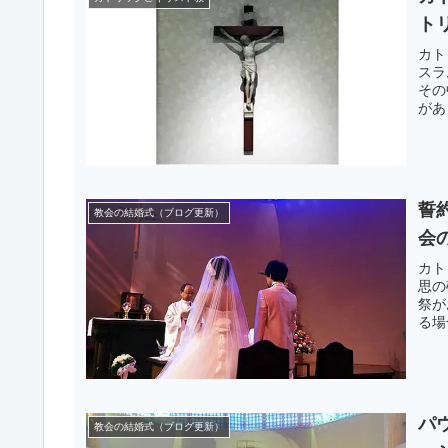
ト
カト
スラ
その
があ
誓
教会の結婚式（ブログ更新）
会
カト
思の
祭が
る場
パ
教会の結婚式（ブログ更新）