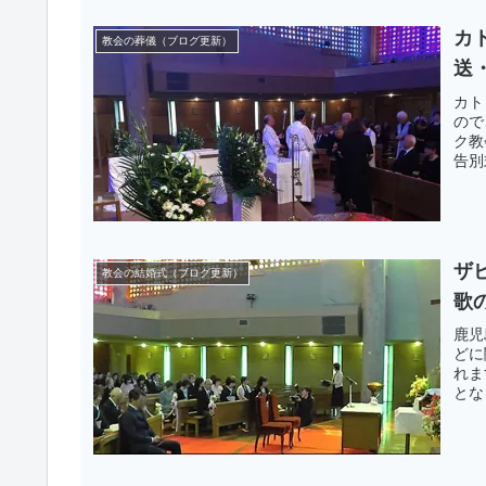
カ
教会の葬儀（ブログ更新）
送
カト
ので
ク教
告別
ザ
教会の結婚式（ブログ更新）
歌
鹿児
どに
れま
とな