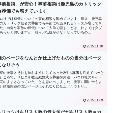
事前相談」が安心！事前相談は鹿児島のカトリック
会葬儀でも増えています
ロ社では葬儀についての事前相談を勧めています。最近、鹿児島
のカトリック信者の葬儀でも事前に相談されるケースが増えてき
た。自分や家族の葬儀について人前で話すことはこれまではタブ
あったと思いますが、段々と抵抗が少なくなっているの...
2015.11.10
儀のページをなんとか仕上げたものの当分はベータ
になりそう
家の慶事とそれを挟むようにしてあった2件の葬儀を終えてホッと
ところで、ザビエル教会結婚式＆葬儀御用達：パウロ社のサイト
完のままとなっていたことを思い出しました。慶事に間に合うよ
と結婚関連の固定ページはそれなりに仕上げたつもり...
2015.11.09
トリックはキリスト教の最大派だがキリスト教＝カ