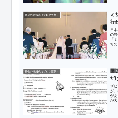
ミ
教会の結婚式（ブログ更新）
行
日本
の祭
「ミ
ちの
国
教会の結婚式（ブログ更新）
だ
ザビ
が、
があ
が大