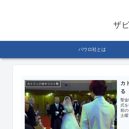
ザ
パウロ社とは
カ
カトリック@キリスト教
る
聖金
式を
前の
土曜