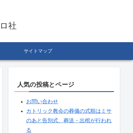
ロ社
サイトマップ
人気の投稿とページ
お問い合わせ
カトリック教会の葬儀の式順はミサ
のあと告別式、葬送・出棺が行われ
る