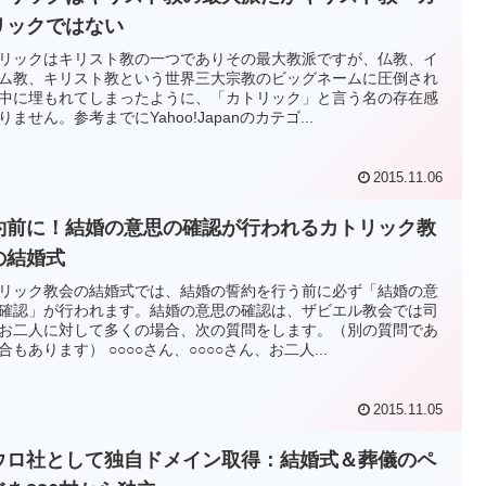
リックではない
リックはキリスト教の一つでありその最大教派ですが、仏教、イ
ム教、キリスト教という世界三大宗教のビッグネームに圧倒され
中に埋もれてしまったように、「カトリック」と言う名の存在感
りません。参考までにYahoo!Japanのカテゴ...
2015.11.06
約前に！結婚の意思の確認が行われるカトリック教
の結婚式
リック教会の結婚式では、結婚の誓約を行う前に必ず「結婚の意
確認」が行われます。結婚の意思の確認は、ザビエル教会では司
お二人に対して多くの場合、次の質問をします。（別の質問であ
合もあります） ○○○○さん、○○○○さん、お二人...
2015.11.05
ウロ社として独自ドメイン取得：結婚式＆葬儀のペ