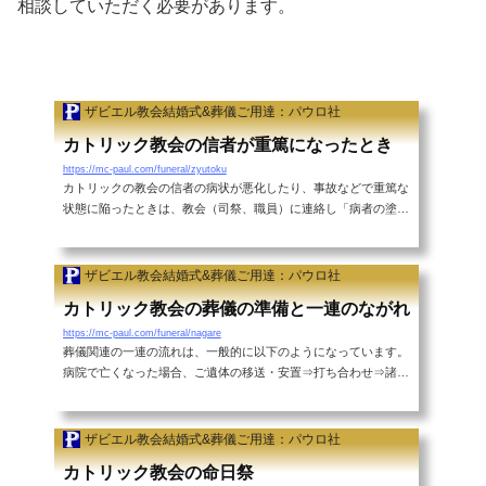
相談していただく必要があります。
ザビエル教会結婚式&葬儀ご用達：パウロ社
カトリック教会の信者が重篤になったとき
https://mc-paul.com/funeral/zyutoku
カトリックの教会の信者の病状が悪化したり、事故などで重篤な
状態に陥ったときは、教会（司祭、職員）に連絡し「病者の塗
油」をお願いすることができます。 病者の塗油の秘跡教会（司
祭、職員）と連絡がつかない場合は、教会の信徒代表や病者への
奉仕者もしくは地域組織担当者（鹿児島教区の場合は班長）など
ザビエル教会結婚式&葬儀ご用達：パウロ社
を通じて連絡を取ることをお勧めします。ヤコブの手紙に次のと
カトリック教会の葬儀の準備と一連のながれ
おり記されています。 「あなたがたの中で病気の人は、教会の
長老を招いて、主の名によってオリーブ油を塗り、祈ってもらい
https://mc-paul.com/funeral/nagare
葬儀関連の一連の流れは、一般的に以下のようになっています。
なさい。信仰に基づく祈りは、病人を救...
病院で亡くなった場合、ご遺体の移送・安置⇒打ち合わせ⇒諸手
続き＆式場準備⇒通夜・葬儀式場へのご遺体の移送・安置⇒通夜
⇒葬儀⇒火葬⇒納骨⇒命日祭以下に掲載する一連の流れはザビエ
ル教会で、通夜・葬儀ともに行う場合です。打ち合わせ打ち合わ
ザビエル教会結婚式&葬儀ご用達：パウロ社
せは遺族+親族、葬儀社、教会の三者で遺族や親族の主だった
カトリック教会の命日祭
方々を中心に、葬儀社との打ち合わせを行います。この時、教会