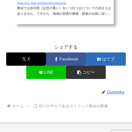
の意向や都合が確認できるよう主任司祭もしくはその意向をうけ
https://mc-paul.com/funeral/meinichi-sai
教会では命日祭（記念の集い）をいつ行うかについての決まりは
た信者の同席があるとスムースに進みます。※パ...
ありません。ですから、地域の習慣や家族・親族の伝統に従い、
7日ごとや10日ごとの区切りの日に、あるいは月ごと年ごとの命
日などに祈念の集いを行っています。祈念の集いは、縁のある
方々が揃って「命日祭のミサ」を捧げていただくことが一番です
が、そうしなければならない、という決まりではありません。カ
トリック教会は多様性に富んでいますので、日程や方式など心安
シェアする
くご相談ください。それぞれの事情に配慮して、良い方法が見つ
かるはずです。また、カトリック教会で...
X
Facebook
はてブ
LINE
コピー
Dominiko
ホーム
祈りが中心であるカトリック教会の葬儀