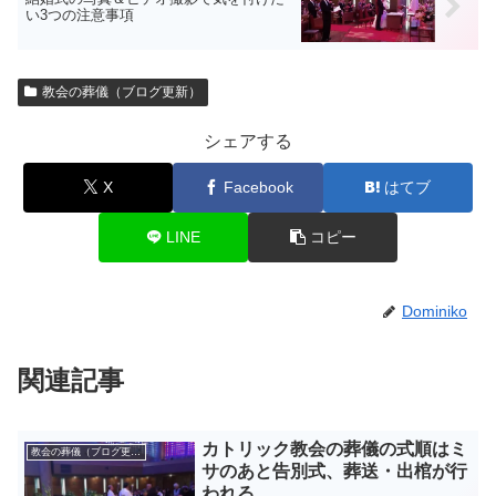
い3つの注意事項
教会の葬儀（ブログ更新）
シェアする
X
Facebook
はてブ
LINE
コピー
Dominiko
関連記事
カトリック教会の葬儀の式順はミ
教会の葬儀（ブログ更新）
サのあと告別式、葬送・出棺が行
われる