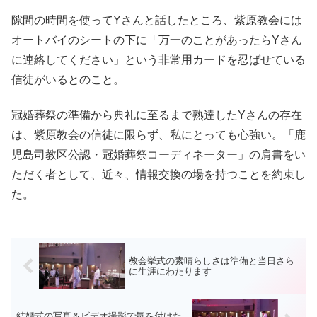
隙間の時間を使ってYさんと話したところ、紫原教会には
オートバイのシートの下に「万一のことがあったらYさん
に連絡してください」という非常用カードを忍ばせている
信徒がいるとのこと。
冠婚葬祭の準備から典礼に至るまで熟達したYさんの存在
は、紫原教会の信徒に限らず、私にとっても心強い。「鹿
児島司教区公認・冠婚葬祭コーディネーター」の肩書をい
ただく者として、近々、情報交換の場を持つことを約束し
た。
教会挙式の素晴らしさは準備と当日さら
に生涯にわたります
結婚式の写真＆ビデオ撮影で気を付けた