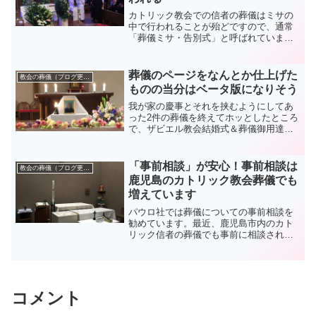
カトリック教会での信者の葬儀はミサの
中で行われることが殆どですので、通常
「葬儀ミサ・告別式」と呼ばれていま
す。従ってカトリック教会で行われる葬
儀の式順は、ミサ（ことばの祭儀+感謝の
祭儀）⇒告別式⇒葬送・出棺となりま
葬儀のページをなんとか仕上げた
教会の葬儀（ブログ更新）
す。ミサはカトリック教会の...
ものの当分はベータ版になりそう
我が家の慶事とそれを挟むようにしてあ
った2件の葬儀を終えてホッとしたところ
で、ザビエル教会結婚式＆葬儀御用達：
パウロ社のサイトが未完のままとなって
いたことを思い出しました。慶事に間に
合うようにと結婚関連の固定ページはそ
「事前相談」が安心！事前相談は
教会の葬儀（ブログ更新）
れなりに仕上げたつもり...
鹿児島のカトリック教会葬儀でも
増えています
パウロ社では葬儀についての事前相談を
勧めています。最近、鹿児島市内のカト
リック信者の葬儀でも事前に相談される
ケースが増えてきました。自分や家族の
葬儀について人前で話すことはこれまで
はタブーであったと思いますが、段々と
抵抗が少なくなっているの...
コメント