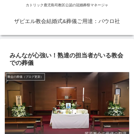
カトリック鹿児島司教区公認の冠婚葬祭マネージャ
ザビエル教会結婚式&葬儀ご用達：パウロ社
みんなが心強い！熟達の担当者がいる教会
での葬儀
教会の葬儀（ブログ更新）
紫原教会の葬儀の祭壇