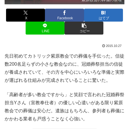
X
Facebook
はてブ
LINE
コピー
2015.10.27
先日初めてカトリック紫原教会での葬儀を手伝った。信徒
数200名足らずの小さな教会なのに、冠婚葬祭担当の信徒
が養成されていて、その方を中心にいろいろな準備と実際
が運ばれる仕組みが完成されていることに驚いた。
「高齢者が多い教会ですから」と笑顔で言われた冠婚葬祭
担当Yさん（宣教奉仕者）の優しい心遣いがある限り紫原
教会での葬儀は安心だ。遺族はもちろん、参列者も葬儀に
かかわる業者も戸惑うことなく心強い。